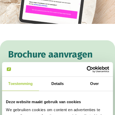
Brochure aanvragen
Ontvang onze uitgebreide online brochure over
de wintermarkten met alle informatie over het
concept, de WKR-regeling, trends en uitdeel-
Toestemming
Details
Over
en verzendmogelijkheden.
E-mailadres
(Vereist)
Deze website maakt gebruik van cookies
We gebruiken cookies om content en advertenties te