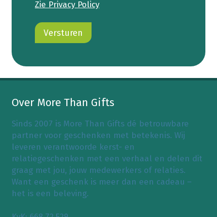
Zie Privacy Policy
Over More Than Gifts
Sinds 2007 is More Than Gifts dé betrouwbare
partner voor geschenken met betekenis. Wij
leveren verantwoorde kerst- en
relatiegeschenken met een verhaal en delen dit
graag met jou, jouw medewerkers of relaties.
Want een geschenk is meer dan een cadeau –
het is een beleving.
KvK: 668.72.529