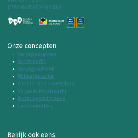
BTW: NL856734111.B01
Onze concepten
Kerstpakketten
Kerstmarkt
Kerstgeschenk
Pakketselectie
Online keuze webshop
Virtuele Kerstmarkt
Relatiegeschenken
Evenementen
Bekijk ook eens