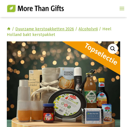
Doorgaan
naar
inhoud
/
Duurzame kerstpakketten 2026
/
Alcoholvrij
/
Heel
Holland bakt kerstpakket