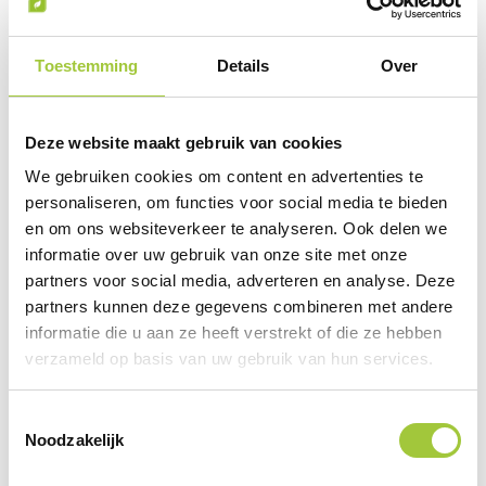
combinatie met de aardbeienjam van Hero.
Geniet van een romige afwerking met
Toestemming
Details
Over
slagroom van Food Atelier en verfris jezelf
tussendoor met een lekker kopje thee
Dennis. En natuurlijk, Schulp Bio Appelsap
Deze website maakt gebruik van cookies
maakt de ervaring helemaal compleet. Alles
wat je nodig hebt voor een perfecte
We gebruiken cookies om content en advertenties te
pannenkoekensessie!
personaliseren, om functies voor social media te bieden
en om ons websiteverkeer te analyseren. Ook delen we
informatie over uw gebruik van onze site met onze
Uitgelicht: Pannenkoekenpan 100% Recyled
partners voor social media, adverteren en analyse. Deze
Aluminium
partners kunnen deze gegevens combineren met andere
Deze pannenkoekenpan van 100%
informatie die u aan ze heeft verstrekt of die ze hebben
gerecycled aluminium is een duurzame
verzameld op basis van uw gebruik van hun services.
keuze voor elke keuken. Met een diameter
van 25 cm bakt hij perfecte pannenkoeken,
Toestemmingsselectie
dankzij de snelle en gelijkmatige
Noodzakelijk
warmteverdeling. Geschikt voor alle
warmtebronnen, van inductie tot gas. Het