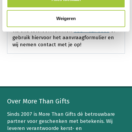
Heb je een vraag over dit kerstpakket of wil
je graag een prijsopgave ontvangen? Neem
Weigeren
dan vrijblijvend contact met ons op. Dit kan
via ons telefoonnummer:
088 – 027 3600
of
gebruik hiervoor het aanvraagformulier en
wij nemen contact met je op!
Over More Than Gifts
Sinds 2007 is More Than Gifts dé betrouwbare
partner voor geschenken met betekenis. Wij
leveren verantwoorde kerst- en