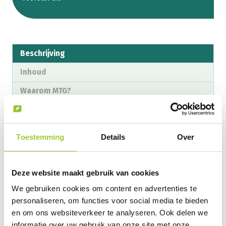
Beschrijving
Inhoud
Waarom MTG?
Beschrijving
Toestemming
Details
Over
Padel is dé sport van nu – snel, intens en
vooral ontzettend leuk! Of je nu net begint
of al verslaafd bent aan het spel, met het
Deze website maakt gebruik van cookies
Game On
kerstpakket geef je jezelf alles wat
We gebruiken cookies om content en advertenties te
je nodig hebt om fit en vol energie op de
personaliseren, om functies voor social media te bieden
baan te verschijnen.
en om ons websiteverkeer te analyseren. Ook delen we
informatie over uw gebruik van onze site met onze