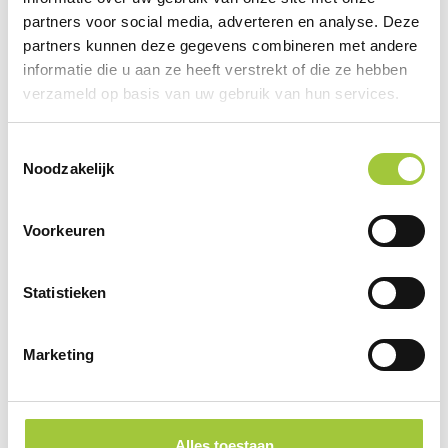
De eyecatcher van dit pakket is de stijlvolle
partners voor social media, adverteren en analyse. Deze
padelracket tas van Dull PU – stevig,
partners kunnen deze gegevens combineren met andere
praktisch en met een sportieve uitstraling.
informatie die u aan ze heeft verstrekt of die ze hebben
Perfect om je racket in stijl mee te nemen
verzameld op basis van uw gebruik van hun services.
naar je volgende potje padel.
Toestemmingsselectie
Noodzakelijk
En natuurlijk denk je ook aan je energie!
Daarom bevat dit pakket een selectie van
verantwoorde snacks – ideaal om een goede
Voorkeuren
bodem te leggen vóór het padellen of juist
als herstelsnack ná een fanatiek potje. Van
voedzaam tot lekker: alles zit erin om jouw
Statistieken
sportmoment compleet te maken.
Marketing
Of je nu een doorgewinterde padeller bent
of gewoon zin hebt in iets sportiefs en
verrassends – Game On past altijd!
Alles toestaan