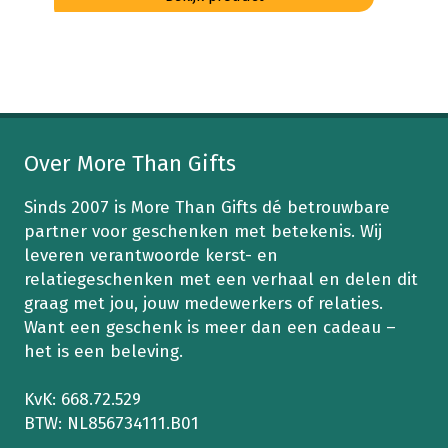
product
heeft
meerdere
variaties.
Deze
optie
kan
Over More Than Gifts
gekozen
worden
Sinds 2007 is More Than Gifts dé betrouwbare
op
partner voor geschenken met betekenis. Wij
de
leveren verantwoorde kerst- en
productpagina
relatiegeschenken met een verhaal en delen dit
graag met jou, jouw medewerkers of relaties.
Want een geschenk is meer dan een cadeau –
het is een beleving.
KvK: 668.72.529
BTW: NL856734111.B01