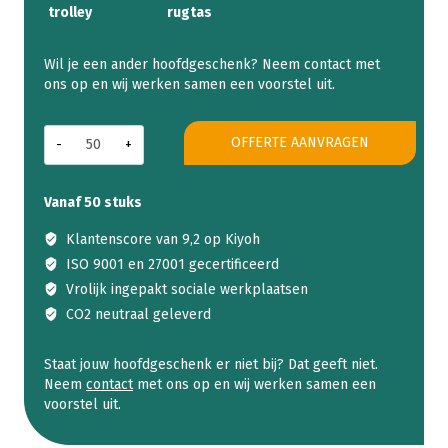
trolley
rugtas
Kerstpakket
OFFERTE AANVRAGEN
Get
ready
with
Vanaf 50 stuks
me
aantal
Klantenscore van 9,2 op Kiyoh
ISO 9001 en 27001 gecertificeerd
Vrolijk ingepakt sociale werkplaatsen
CO2 neutraal geleverd
Staat jouw hoofdgeschenk er niet bij? Dat geeft niet.
Neem
contact
met ons op en wij werken samen een
voorstel uit.