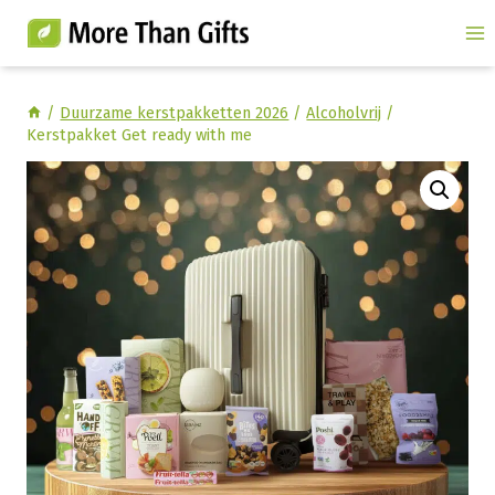
Doorgaan
naar
inhoud
/
Duurzame kerstpakketten 2026
/
Alcoholvrij
/
Kerstpakket Get ready with me