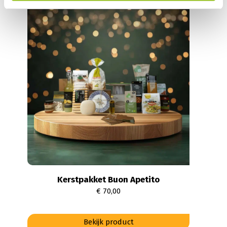
heeft
meerdere
variaties.
Deze
optie
kan
gekozen
worden
op
de
productpagina
Kerstpakket Buon Apetito
€
70,00
Dit
Bekijk product