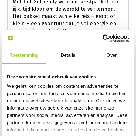
Met het Get ready with me kerstpakket ben
jij altijd klaar om de wereld te verkennen.
Het pakket maakt van elke reis – groot of
klein – een avontuur dat je vol energie en
enthousiasme begint!
Heb je een vraag over dit kerstpakket of wil
Toestemming
Details
Over
je graag een prijsopgave ontvangen? Neem
dan vrijblijvend contact met ons op. Dit kan
via ons telefoonnummer:
088 – 027 3600
of
Deze website maakt gebruik van cookies
gebruik hiervoor het aanvraagformulier en
wij nemen contact met je op! Geïnteresseerd
We gebruiken cookies om content en advertenties te
in een ander pakket? Bekijk hier al
onze
personaliseren, om functies voor social media te bieden
kerstpakketten
.
en om ons websiteverkeer te analyseren. Ook delen we
informatie over uw gebruik van onze site met onze
partners voor social media, adverteren en analyse. Deze
partners kunnen deze gegevens combineren met andere
Andere suggesties…
informatie die u aan ze heeft verstrekt of die ze hebben