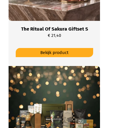
The Ritual Of Sakura Giftset S
€
21,40
Dit
Bekijk product
product
heeft
meerdere
variaties.
Deze
optie
kan
gekozen
worden
op
de