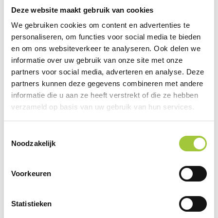
The Ritual of Mehr Giftset S
Deze website maakt gebruik van cookies
€
21,40
We gebruiken cookies om content en advertenties te
personaliseren, om functies voor social media te bieden
Dit
Bekijk product
en om ons websiteverkeer te analyseren. Ook delen we
product
informatie over uw gebruik van onze site met onze
heeft
partners voor social media, adverteren en analyse. Deze
meerdere
partners kunnen deze gegevens combineren met andere
variaties.
informatie die u aan ze heeft verstrekt of die ze hebben
Deze
verzameld op basis van uw gebruik van hun services.
optie
kan
gekozen
Toestemmingsselectie
worden
Noodzakelijk
op
de
Voorkeuren
productpagina
Statistieken