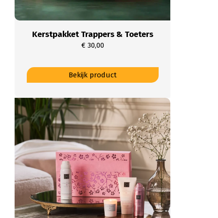
Kerstpakket Trappers & Toeters
€
30,00
Dit
Bekijk product
product
heeft
meerdere
variaties.
Deze
optie
kan
gekozen
worden
op
de
productpagina