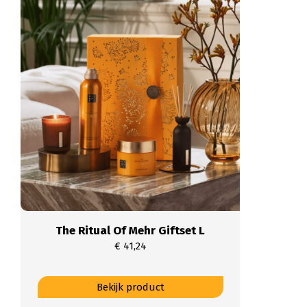
The Ritual Of Mehr Giftset L
€
41,24
Dit
Bekijk product
product