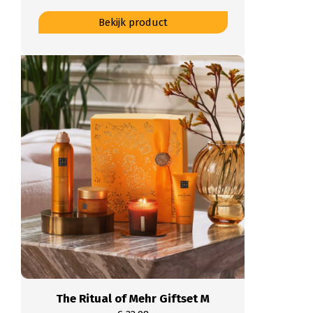
Dit
Bekijk product
product
heeft
meerdere
variaties.
Deze
optie
kan
gekozen
worden
op
de
productpagina
The Ritual of Mehr Giftset M