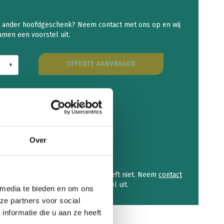
OFFERTE AANVRAGEN
al
r
stuks
et
nscore van 9,2 op Kiyoh
al
01 en 27001 gecertificeerd
k ingepakt sociale werkplaatsen
Over
utraal geleverd
w hoofdgeschenk er niet bij? Dat geeft niet. Neem
contact
p en wij werken samen een voorstel uit.
 media te bieden en om ons
ze partners voor social
nformatie die u aan ze heeft