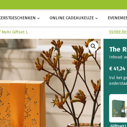
KERSTGESCHENKEN
ONLINE CADEAUKEUZE
EVENEME
Vorige ke
f Mehr Giftset L
The R
Inhoud: a
€
41,24
Giftset L