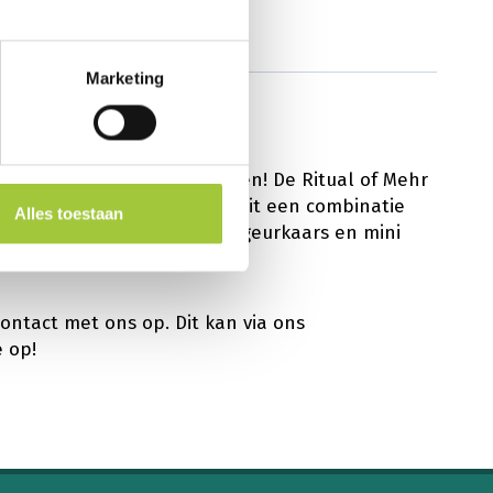
Marketing
oon om jezelf mee te verrassen! De Ritual of Mehr
 en body collectie bestaat uit een combinatie
Alles toestaan
en shower foam, bodycrème, geurkaars en mini
s in te bewaren.
contact met ons op. Dit kan via ons
 op!