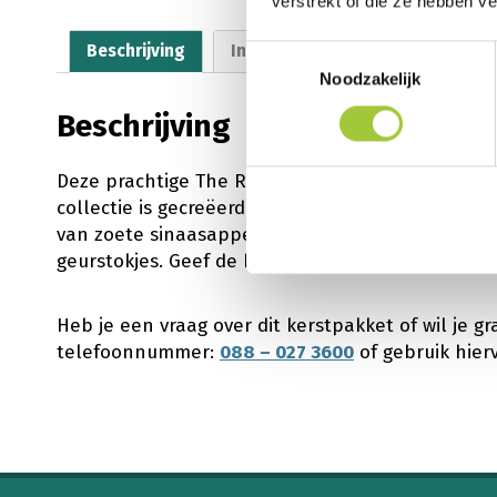
verstrekt of die ze hebben v
Beschrijving
Inhoud
Waarom MTG?
Toestemmingsselectie
Noodzakelijk
Beschrijving
Deze prachtige The Ritual Of Mehr Giftset L is hé
collectie is gecreëerd om body, mind en soul ni
van zoete sinaasappel en cederhout, die je hume
geurstokjes. Geef de herbruikbare, luxe gift box 
Heb je een vraag over dit kerstpakket of wil je 
telefoonnummer:
088 – 027 3600
of gebruik hier