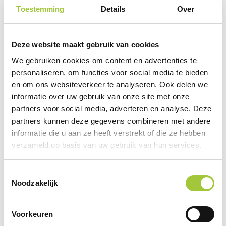
Toestemming
Details
Over
Beschrijving
Inhoud
Deze website maakt gebruik van cookies
We gebruiken cookies om content en advertenties te
Waarom MTG?
personaliseren, om functies voor social media te bieden
en om ons websiteverkeer te analyseren. Ook delen we
Beschrijving
informatie over uw gebruik van onze site met onze
partners voor social media, adverteren en analyse. Deze
Deze prachtige gift set is hét perfecte
partners kunnen deze gegevens combineren met andere
cadeau voor een vriend of familielid, of
informatie die u aan ze heeft verstrekt of die ze hebben
gewoon om jezelf mee te verrassen! De
verzameld op basis van uw gebruik van hun services.
Ritual of Mehr collectie is gecreëerd om
body, mind en soul nieuwe energie te geven.
Toestemmingsselectie
De energieke geur van deze home en body
Noodzakelijk
collectie bestaat uit een combinatie van
zoete sinaasappel en cederhout, die je
humeur een boost geeft en je hart vult met
Voorkeuren
geluk. Bevat een shower foam, bodycrème,