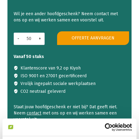
The
OFFERTE AANVRAGEN
Ritual
of
Mehr
Vanaf 50 stuks
Giftset
M
Klantenscore van 9,2 op Kiyoh
aantal
ISO 9001 en 27001 gecertificeerd
Vrolijk ingepakt sociale werkplaatsen
CO2 neutraal geleverd
Staat jouw hoofdgeschenk er niet bij? Dat geeft niet.
Neem
contact
met ons op en wij werken samen een
voorstel uit.