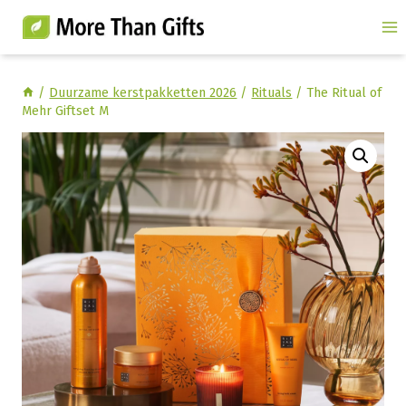
Doorgaan
naar
inhoud
/
Duurzame kerstpakketten 2026
/
Rituals
/
The Ritual of
Mehr Giftset M