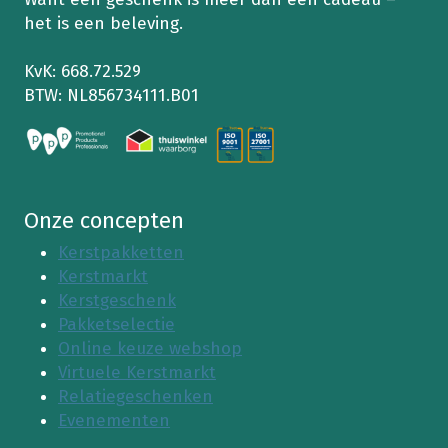
het is een beleving.
KvK: 668.72.529
BTW: NL856734111.B01
Onze concepten
Kerstpakketten
Kerstmarkt
Kerstgeschenk
Pakketselectie
Online keuze webshop
Virtuele Kerstmarkt
Relatiegeschenken
Evenementen