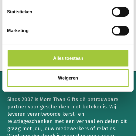
bodyscrub en geurkaars. Geef de
Statistieken
herbruikbare, luxe gift box een tweede leven
door er foto’s, brieven of andere items in te
bewaren.
Marketing
Alles toestaan
Weigeren
Over More Than Gifts
Sinds 2007 is More Than Gifts dé betrouwbare
partner voor geschenken met betekenis. Wij
leveren verantwoorde kerst- en
relatiegeschenken met een verhaal en delen dit
graag met jou, jouw medewerkers of relaties.
Want een geschenk is meer dan een cadeau –