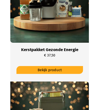
Kerstpakket Gezonde Energie
€
37,50
Dit
Bekijk product
product
heeft
meerdere
variaties.
Deze
optie
kan