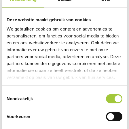
kan
gekozen
worden
Deze website maakt gebruik van cookies
op
We gebruiken cookies om content en advertenties te
de
personaliseren, om functies voor social media te bieden
productpagina
en om ons websiteverkeer te analyseren. Ook delen we
informatie over uw gebruik van onze site met onze
partners voor social media, adverteren en analyse. Deze
partners kunnen deze gegevens combineren met andere
informatie die u aan ze heeft verstrekt of die ze hebben
Kerstpakket Game On
verzameld op basis van uw gebruik van hun services.
€
35,00
Toestemmingsselectie
Dit
Noodzakelijk
Bekijk product
product
heeft
meerdere
Voorkeuren
variaties.