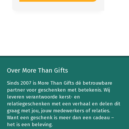
product
heeft
meerdere
variaties.
/
Duurzame kerstpakketten 2026
/
Gezond
Deze
optie
kan
gekozen
worden
op
de
Over More Than Gifts
productpagina
Sinds 2007 is More Than Gifts dé betrouwbare
partner voor geschenken met betekenis. Wij
leveren verantwoorde kerst- en
relatiegeschenken met een verhaal en delen dit
graag met jou, jouw medewerkers of relaties.
Want een geschenk is meer dan een cadeau –
het is een beleving.