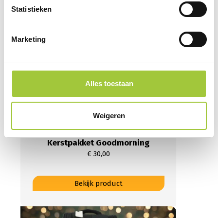
Deze
Statistieken
optie
kan
gekozen
Marketing
worden
op
de
productpagina
Alles toestaan
Weigeren
Kerstpakket Goodmorning
€
30,00
Dit
Bekijk product
product
heeft
meerdere