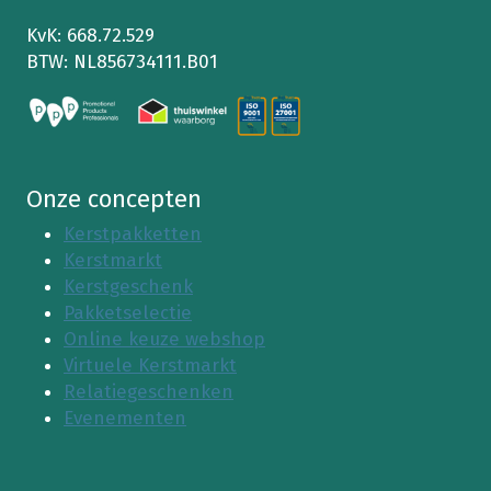
KvK: 668.72.529
BTW: NL856734111.B01
Onze concepten
Kerstpakketten
Kerstmarkt
Kerstgeschenk
Pakketselectie
Online keuze webshop
Virtuele Kerstmarkt
Relatiegeschenken
Evenementen