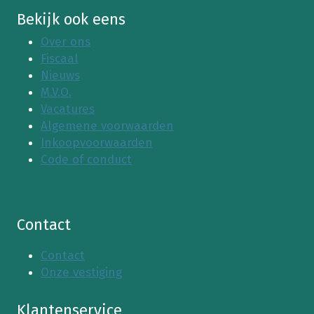
Bekijk ook eens
Over ons
Fiscaal
Nieuws
M.V.O.
Vacatures
Algemene voorwaarden
Inkoopvoorwaarden
Code of conduct
Contact
Contact
Onze vestiging
Klantenservice