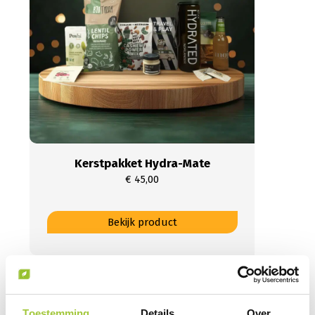
gekozen
worden
op
de
productpagina
Kerstpakket Hydra-Mate
€
45,00
Dit
Bekijk product
product
heeft
meerdere
variaties.
Deze
optie
Toestemming
Details
Over