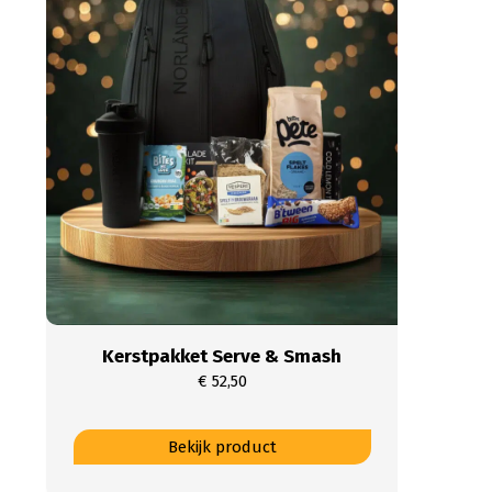
variaties.
Deze
optie
kan
gekozen
worden
op
de
productpagina
Kerstpakket Serve & Smash
€
52,50
Dit
Bekijk product
product
heeft