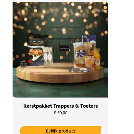
meerdere
variaties.
Deze
optie
kan
gekozen
worden
op
de
productpagina
Kerstpakket Trappers & Toeters
€
30,00
Dit
Bekijk product