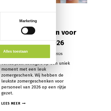
BLOG
|
ZOMERGESCHENKEN
De top 5
Marketing
zomergeschenken voor
personeel van 2026
Alles toestaan
Door
Dirk Hollenberg
maart 23, 2026
Verras jouw collega’s op een uniek
moment met een leuk
zomergeschenk. Wij hebben de
leukste zomergeschenken voor
personeel van 2026 op een rijtje
gezet.
DE
LEES MEER
TOP