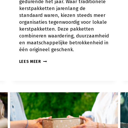
gedurende het jaar. Waar traditionele
kerstpakketten jarenlang de
standaard waren, kiezen steeds meer
organisaties tegenwoordig voor lokale
kerstpakketten. Deze pakketten
combineren waardering, duurzaamheid
en maatschappelijke betrokkenheid in
één origineel geschenk.
LOKALE
LEES MEER
KERSTPAKKETTEN:
VERRAS
MEDEWERKERS
MET
EEN
CADEAU
UIT
EIGEN
REGIO