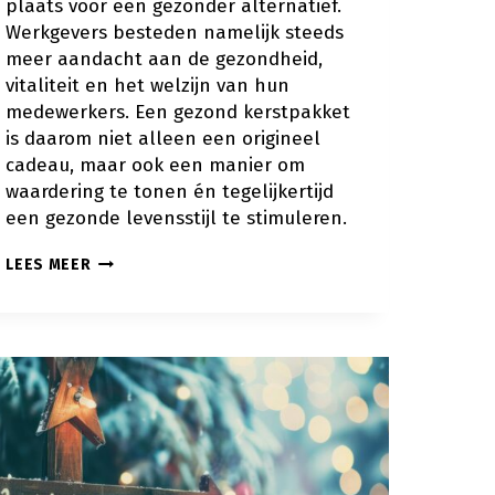
plaats voor een gezonder alternatief.
Werkgevers besteden namelijk steeds
meer aandacht aan de gezondheid,
vitaliteit en het welzijn van hun
medewerkers. Een gezond kerstpakket
is daarom niet alleen een origineel
cadeau, maar ook een manier om
waardering te tonen én tegelijkertijd
een gezonde levensstijl te stimuleren.
GEZOND
LEES MEER
KERSTPAKKET
VOOR
MEDEWERKERS:
DE
BESTE
IDEEËN
VOOR
EEN
VITAAL
EINDE
VAN