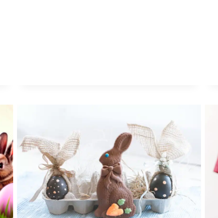
5
DAG
VAN
DE
LERAAR
CADEAUS
VAN
2026