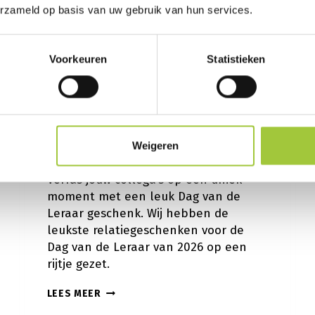
erzameld op basis van uw gebruik van hun services.
BLOG
|
DAG-VAN-DE-LERAAR
De top 5 Dag van de
Voorkeuren
Statistieken
Leraar cadeaus van
2026
Weigeren
Door
Dirk Hollenberg
april 8, 2026
Verras jouw collega’s op een uniek
moment met een leuk Dag van de
Leraar geschenk. Wij hebben de
leukste relatiegeschenken voor de
Dag van de Leraar van 2026 op een
rijtje gezet.
DE
LEES MEER
TOP