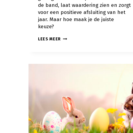
de band, laat waardering zien en zorgt
voor een positieve afsluiting van het
jaar. Maar hoe maak je de juiste
keuze?
TIPS
LEES MEER
VOOR
HET
KIEZEN
VAN
HET
JUISTE
KERSTPAKKET
(DAT
ÉCHT
GEWAARDEERD
WORDT)