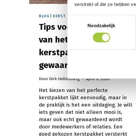
verstrekt of die ze hebben v
BLOG
|
KERST
Toestemmingsselectie
Tips voor het kiezen
Noodzakelijk
van het juiste
kerstpakket (dat écht
gewaardeerd wordt)
Door
Dirk Hollenberg
april 9, 2026
Het kiezen van het perfecte
kerstpakket lijkt eenvoudig, maar in
de praktijk is het een uitdaging. Je wilt
iets geven dat niet alleen mooi is,
maar ook echt gewaardeerd wordt
door medewerkers of relaties. Een
goed gekozen kerstpakket versterkt