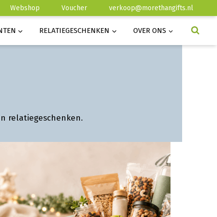
Webshop
Voucher
verkoop@morethangifts.nl
NTEN
RELATIEGESCHENKEN
OVER ONS
en relatiegeschenken.