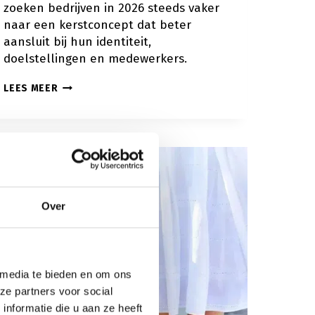
zoeken bedrijven in 2026 steeds vaker
naar een kerstconcept dat beter
aansluit bij hun identiteit,
doelstellingen en medewerkers.
WELK
LEES MEER
KERSTCONCEPT
PAST
BIJ
JOUW
ORGANISATIE?
COMPLETE
KEUZEHULP
2026
Over
 media te bieden en om ons
ze partners voor social
nformatie die u aan ze heeft