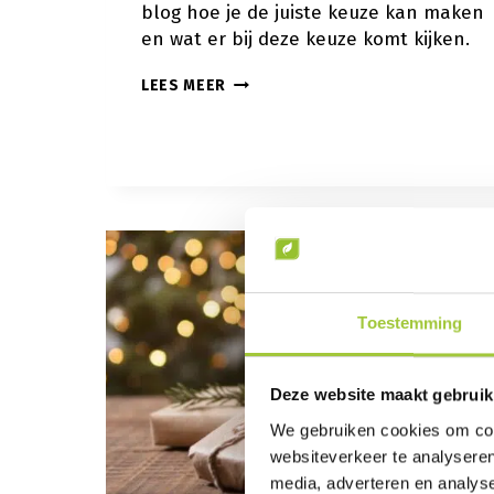
blog hoe je de juiste keuze kan maken
en wat er bij deze keuze komt kijken.
CHECKLIST
LEES MEER
VOOR
HET
KIEZEN
VAN
EEN
KERSTPAKKET:
ZO
MAAK
JE
DE
JUISTE
Toestemming
KEUZE
Deze website maakt gebruik
We gebruiken cookies om cont
websiteverkeer te analyseren
media, adverteren en analys