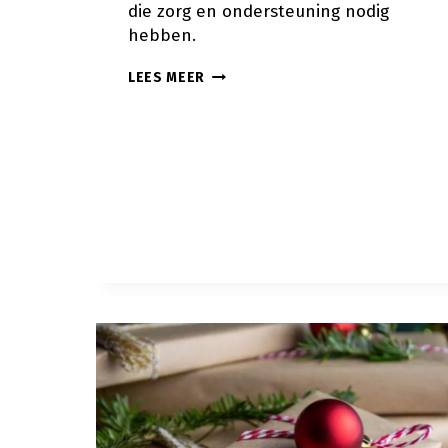
die zorg en ondersteuning nodig
hebben.
ORIGINELE
LEES MEER
CADEAUS
VOOR
DE
DAG
VAN
DE
THUISZORG
2026