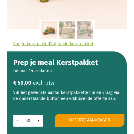
Vorige kerstpakket
Volgende kerstpakket
Prep je meal Kerstpakket
Inhoud: 14 artikelen
€
50,00
excl. btw
Prep
OFFERTE AANVRAGEN
je
meal