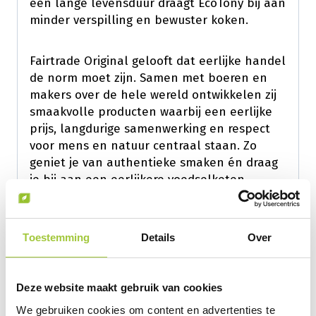
een lange levensduur draagt EcoTony bij aan
minder verspilling en bewuster koken.
Fairtrade Original gelooft dat eerlijke handel
de norm moet zijn. Samen met boeren en
makers over de hele wereld ontwikkelen zij
smaakvolle producten waarbij een eerlijke
prijs, langdurige samenwerking en respect
voor mens en natuur centraal staan. Zo
geniet je van authentieke smaken én draag
je bij aan een eerlijkere voedselketen.
Amaizin brengt de authentieke smaken van
de wereld samen met een duurzame visie.
Toestemming
Details
Over
Het merk werkt uitsluitend met biologische
ingrediënten (EU Biologisch-keurmerk) en is
B Corp-gecertificeerd. Daarnaast bouwt
Deze website maakt gebruik van cookies
Amaizin aan langdurige, eerlijke
We gebruiken cookies om content en advertenties te