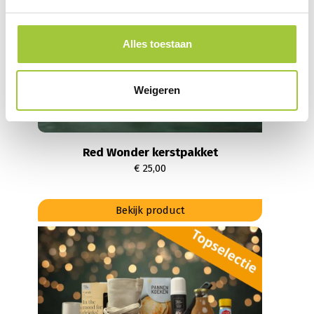
Alles toestaan
Weigeren
Red Wonder kerstpakket
€
25,00
Dit
Bekijk product
product
heeft
meerdere
variaties.
Deze
optie