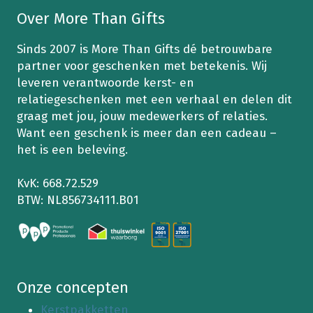
kan
Over More Than Gifts
gekozen
worden
Sinds 2007 is More Than Gifts dé betrouwbare
op
partner voor geschenken met betekenis. Wij
de
leveren verantwoorde kerst- en
productpagina
relatiegeschenken met een verhaal en delen dit
graag met jou, jouw medewerkers of relaties.
Want een geschenk is meer dan een cadeau –
het is een beleving.
KvK: 668.72.529
BTW: NL856734111.B01
Onze concepten
Kerstpakketten