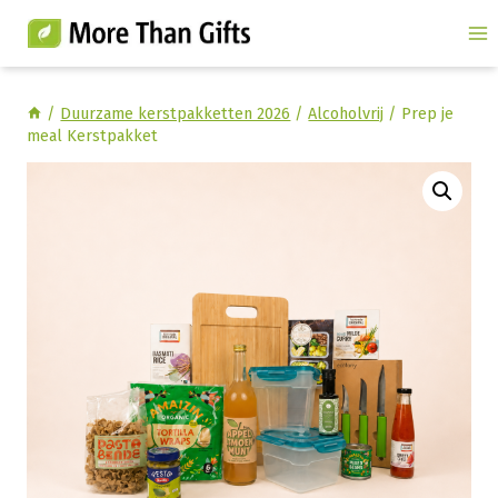
Doorgaan
naar
inhoud
/
Duurzame kerstpakketten 2026
/
Alcoholvrij
/
Prep je
meal Kerstpakket