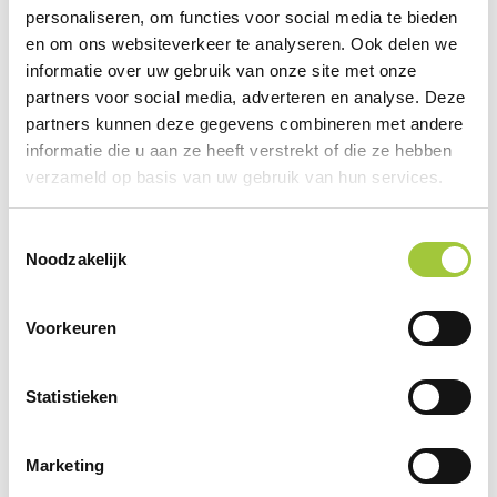
samenwerkingen met boeren en
personaliseren, om functies voor social media te bieden
leveranciers, met respect voor mens en
en om ons websiteverkeer te analyseren. Ook delen we
natuur. Zo geniet je van pure, smaakvolle
informatie over uw gebruik van onze site met onze
producten die met zorg zijn gemaakt.
partners voor social media, adverteren en analyse. Deze
partners kunnen deze gegevens combineren met andere
informatie die u aan ze heeft verstrekt of die ze hebben
verzameld op basis van uw gebruik van hun services.
Toestemmingsselectie
Noodzakelijk
Andere suggesties…
Voorkeuren
Statistieken
Marketing