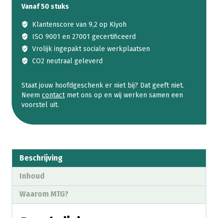
Kerstpakket
Vanaf 50 stuks
aantal
Klantenscore van 9,2 op Kiyoh
ISO 9001 en 27001 gecertificeerd
Vrolijk ingepakt sociale werkplaatsen
CO2 neutraal geleverd
Staat jouw hoofdgeschenk er niet bij? Dat geeft niet.
Neem
contact
met ons op en wij werken samen een
voorstel uit.
Beschrijving
Inhoud
Waarom MTG?