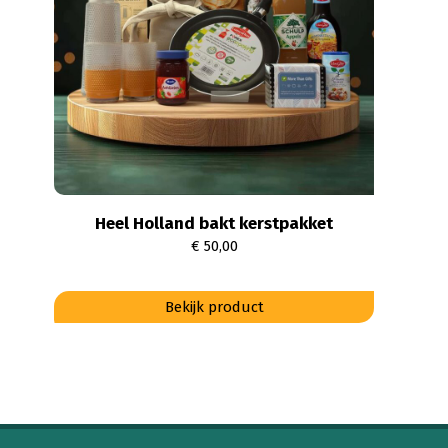
kan
gekozen
worden
op
de
productpagina
Heel Holland bakt kerstpakket
€
50,00
Dit
Bekijk product
product
heeft
meerdere
variaties.
Deze
optie