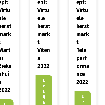
pt:
ept:
ept:
irtu
Virtu
Virtu
le
ele
ele
erst
kerst
kerst
mark
mark
mark
t
t
arti
Viten
Tele
i
s
perf
ieke
2022
orma
hui
nce
B
2022
e
2022
k
B
ij
e
k
B