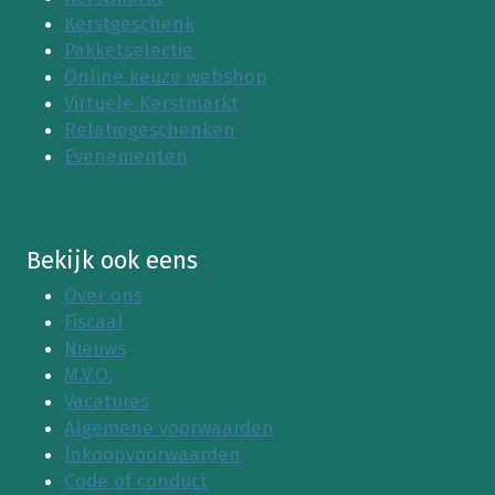
e
2
i
Kerstgeschenk
r
2
n
Pakketselectie
f
i
Online keuze webshop
o
Z
Virtuele Kerstmarkt
r
i
Relatiegeschenken
m
e
Evenementen
a
k
n
e
c
n
e
h
Bekijk ook eens
2
u
0
Over ons
i
2
Fiscaal
s
2
Nieuws
2
M.V.O.
0
Vacatures
2
Algemene voorwaarden
2
Inkoopvoorwaarden
Code of conduct