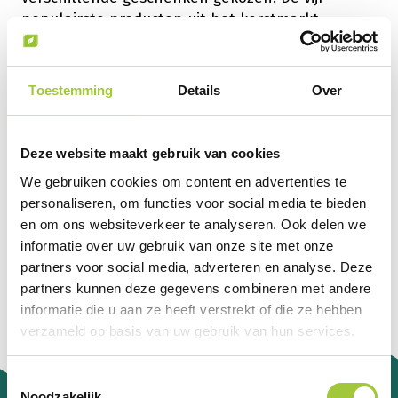
populairste producten uit het kerstmarkt
assortiment worden hieronder uitgelicht.
1. Verrassingspakket Feeling Home
Toestemming
Details
Over
2. De Lucardi Giftcard
3. Bestron rijstkoker RVS
4. BRAINZ bluetooth earbuds zwart
Deze website maakt gebruik van cookies
5. De webshop giftcard
We gebruiken cookies om content en advertenties te
personaliseren, om functies voor social media te bieden
De medewerkers en relaties ontvingen een
en om ons websiteverkeer te analyseren. Ook delen we
borrelbox inclusief een cadeauvoucher om in te
informatie over uw gebruik van onze site met onze
kunnen loggen in de juiste omgeving.
partners voor social media, adverteren en analyse. Deze
partners kunnen deze gegevens combineren met andere
informatie die u aan ze heeft verstrekt of die ze hebben
verzameld op basis van uw gebruik van hun services.
Toestemmingsselectie
Noodzakelijk