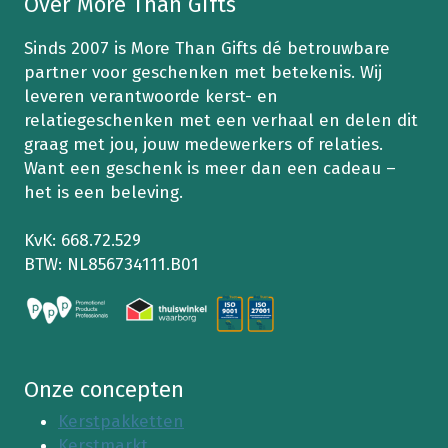
Over More Than Gifts
t
e
k
u
l
e
Sinds 2007 is More Than Gifts dé betrouwbare
e
e
r
partner voor geschenken met betekenis. Wij
l
k
s
leveren verantwoorde kerst- en
e
e
t
relatiegeschenken met een verhaal en delen dit
k
r
m
graag met jou, jouw medewerkers of relaties.
e
s
a
Want een geschenk is meer dan een cadeau –
r
t
r
het is een beleving.
s
m
k
t
a
t
KvK: 668.72.529
m
r
V
BTW: NL856734111.B01
a
k
i
r
t
t
k
T
e
t
e
n
M
l
s
Onze concepten
a
e
2
r
Kerstpakketten
p
0
t
Kerstmarkt